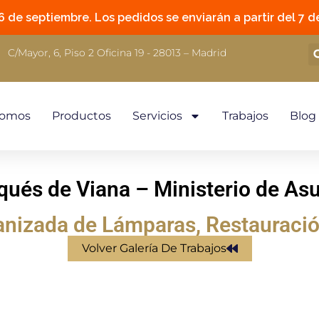
 de septiembre. Los pedidos se enviarán a partir del 7 de
C/Mayor, 6, Piso 2 Oficina 19 - 28013 – Madrid
Somos
Productos
Servicios
Trabajos
Blog
qués de Viana – Ministerio de Asu
anizada de Lámparas
,
Restauraci
Volver Galería De Trabajos