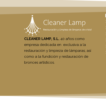
CLEANER LAMP, S.L.
40 años como
empresa dedicada en exclusiva a la
restauración y limpieza de lámparas, así
como a la fundición y restauración de
bronces artísticos.