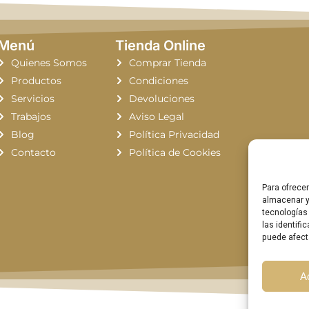
Menú
Tienda Online
Quienes Somos
Comprar Tienda
Productos
Condiciones
RE
Servicios
Devoluciones
Trabajos
Aviso Legal
LÁ
Blog
Política Privacidad
T
D
Contacto
Política de Cookies
A
Para ofrece
almacenar y
tecnologías
las identifi
puede afect
A