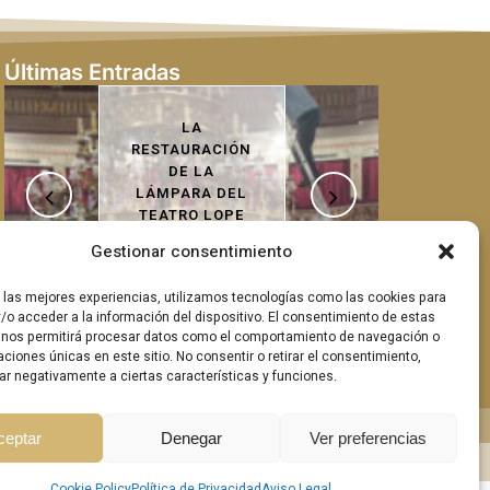
Últimas Entradas
LA
RESTAURACIÓN
STAURACIÓN
DE DORADOS
DE LA
CON PAN DE
MPARA DEL
ORO: UN ARTE
EATRO LOPE
QUE DEVUELVE
E VEGA: UN
EL ESPLENDOR
Gestionar consentimiento
PROCESO
RTESANAL
r las mejores experiencias, utilizamos tecnologías como las cookies para
/o acceder a la información del dispositivo. El consentimiento de estas
 nos permitirá procesar datos como el comportamiento de navegación o
caciones únicas en este sitio. No consentir o retirar el consentimiento,
ar negativamente a ciertas características y funciones.
ceptar
Denegar
Ver preferencias
Cookie Policy
Política de Privacidad
Aviso Legal