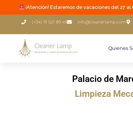
¡Atención! Estaremos de vacaciones del 27 al 6
(+34) 91 521 89 49
info@cleanerlamp.com
Quienes 
Palacio de Mar
Limpieza Mec