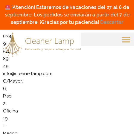
¡Atención! Estaremos de vacaciones del 27 al 6 de
septiembre. Los pedidos se enviarán a partir del 7 de
septiembre. ¡Gracias por tu paciencia!
Descartar
(+34)
91
521
89
49
info@cleanerlamp.com
C/Mayor,
6,
Piso
2
Oficina
19
–
Madrid