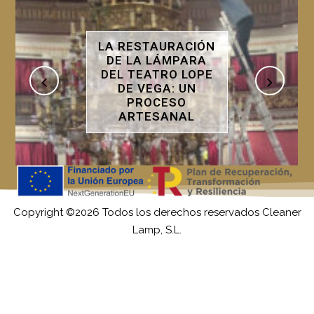
ÓN
RESTAURACIÓN DE
A
DORADOS CON PAN
E
DE ORO: UN ARTE
QUE DEVUELVE EL
ESPLENDOR
Copyright ©2026 Todos los derechos reservados Cleaner
Lamp, S.L.