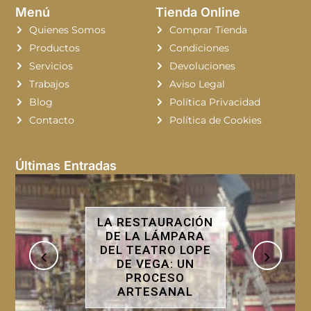
Menú
Tienda Online
Quienes Somos
Comprar Tienda
Productos
Condiciones
Servicios
Devoluciones
Trabajos
Aviso Legal
Blog
Política Privacidad
Contacto
Política de Cookies
Últimas Entradas
TAURACIÓN
RESTAURACI
 LÁMPARA
DORADOS CO
ATRO LOPE
DE ORO: UN 
EGA: UN
QUE DEVUEL
OCESO
ESPLEND
ESANAL