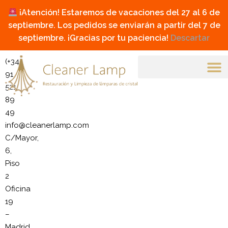
¡Atención! Estaremos de vacaciones del 27 al 6 de
septiembre. Los pedidos se enviarán a partir del 7 de
septiembre. ¡Gracias por tu paciencia!
Descartar
(+34)
91
521
89
49
info@cleanerlamp.com
C/Mayor,
6,
Piso
2
Oficina
19
–
Madrid