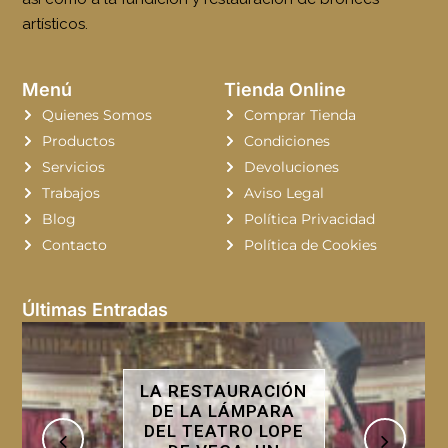
artísticos.
Menú
Tienda Online
Quienes Somos
Comprar Tienda
Productos
Condiciones
Servicios
Devoluciones
Trabajos
Aviso Legal
Blog
Política Privacidad
Contacto
Política de Cookies
Últimas Entradas
RESTAURACIÓN DE
DORADOS CON PAN
DE ORO: UN ARTE