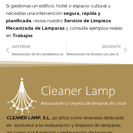
Si gestionas un edificio, hotel o espacio cultural y
necesitas una intervención
segura, rápida y
planificada
, revisa nuestro
Servicio de Limpieza
Mecanizada de Lámparas
y consulta ejemplos reales
en
Trabajos
.
ANTERIOR
SIGUIENTE
Restauración de dos candelabros monumentales de bronce. Basílica del Real Monasterio de San Lorenzo de El Escorial
Restauración de dorados con pan de oro: proceso, tiempos y mantenimiento
CLEANER LAMP, S.L.
40 años como empresa dedicada
en exclusiva a la restauración y limpieza de lámparas,
así como a la fundición y restauración de bronces