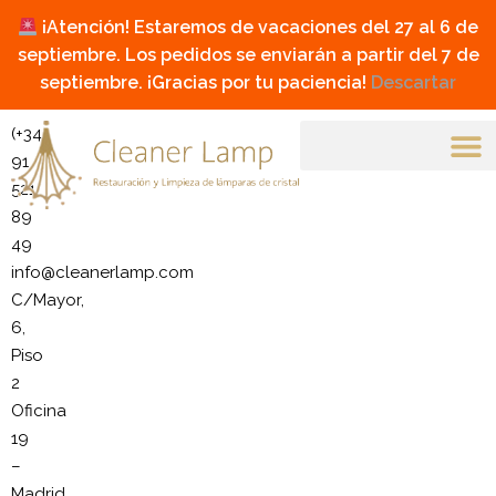
¡Atención! Estaremos de vacaciones del 27 al 6 de
septiembre. Los pedidos se enviarán a partir del 7 de
septiembre. ¡Gracias por tu paciencia!
Descartar
(+34)
91
521
89
49
info@cleanerlamp.com
C/Mayor,
6,
Piso
2
Oficina
19
–
Madrid