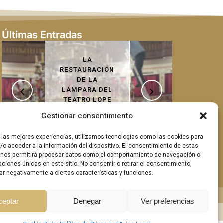
Últimas Entradas
LA
RESTA
RESTAURACIÓN
DE D
DE LA
CON
LÁMPARA DEL
ORO:
TEATRO LOPE
QUE D
DE VEGA: UN
EL ES
Gestionar consentimiento
PROCESO
ARTESANAL
r las mejores experiencias, utilizamos tecnologías como las cookies para
/o acceder a la información del dispositivo. El consentimiento de estas
 nos permitirá procesar datos como el comportamiento de navegación o
caciones únicas en este sitio. No consentir o retirar el consentimiento,
ar negativamente a ciertas características y funciones.
ceptar
Denegar
Ver preferencias