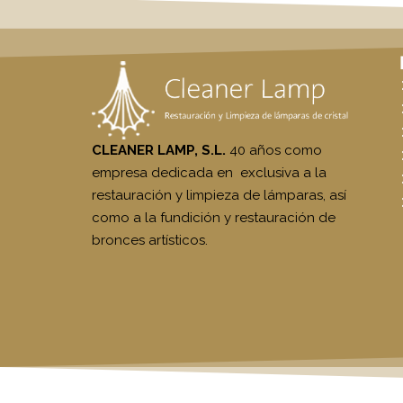
CLEANER LAMP, S.L.
40 años como
empresa dedicada en exclusiva a la
restauración y limpieza de lámparas, así
como a la fundición y restauración de
bronces artísticos.