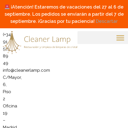
¡Atención! Estaremos de vacaciones del 27 al 6 de
septiembre. Los pedidos se enviarán a partir del 7 de
septiembre. ¡Gracias por tu paciencia!
Descartar
(+34)
91
521
89
49
info@cleanerlamp.com
C/Mayor,
6,
Piso
2
Oficina
19
–
Madrid