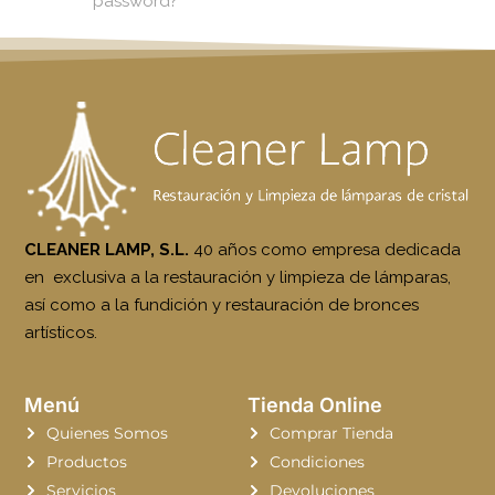
password?
CLEANER LAMP, S.L.
40 años como empresa dedicada
en exclusiva a la restauración y limpieza de lámparas,
así como a la fundición y restauración de bronces
artísticos.
Menú
Tienda Online
Quienes Somos
Comprar Tienda
Productos
Condiciones
Servicios
Devoluciones