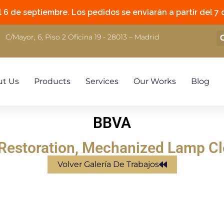
6 de septiembre. Los pedidos se enviarán a partir del 7 
C/Mayor, 6, Piso 2 Oficina 19 - 28013 – Madrid
ut Us
Products
Services
Our Works
Blog
BBVA
Restoration
,
Mechanized Lamp Cl
Volver Galería De Trabajos