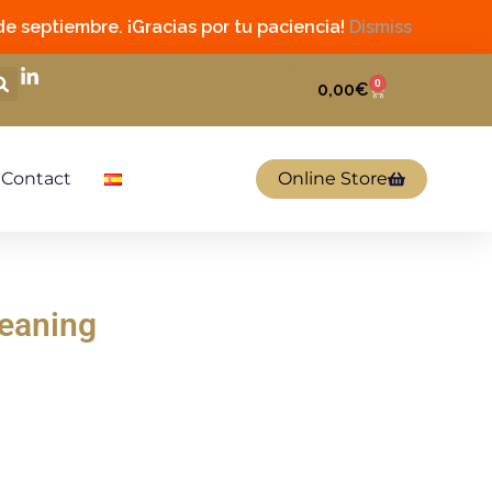
de septiembre. ¡Gracias por tu paciencia!
Dismiss
0
0,00
€
Contact
Online Store
eaning