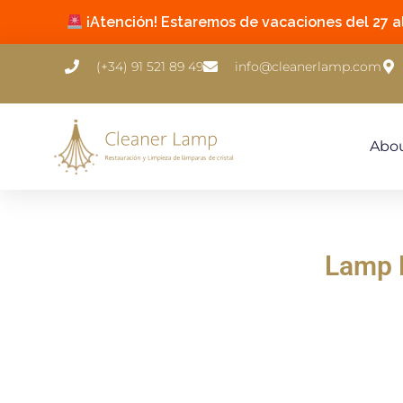
¡Atención! Estaremos de vacaciones del 27 al 
(+34) 91 521 89 49
info@cleanerlamp.com
Abo
Lamp 