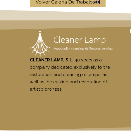
Volver Galería De Trabajos
CLEANER LAMP, S.L.
40 years as a
company dedicated exclusively to the
restoration and cleaning of lamps, as
well as the casting and restoration of
artistic bronzes.