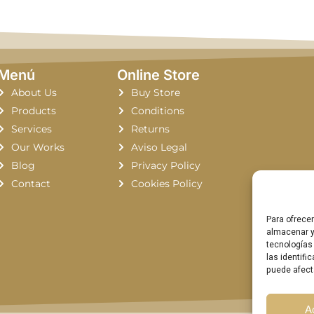
Menú
Online Store
About Us
Buy Store
CHANDELI
Products
Conditions
RESTORATI
Services
Returns
IN LAS
Our Works
Aviso Legal
PALMAS:
Blog
Privacy Policy
COMMITMEN
CRAFTSMAN
Contact
Cookies Policy
AND
EXCELLEN
Para ofrece
almacenar y
tecnologías
las identifi
puede afect
A